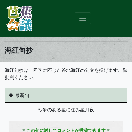
海紅句抄
海紅句抄は、四季に応じた谷地海紅の句文を掲げます。御
批判ください。
◆
最新句
戦争のある星に住み星月夜