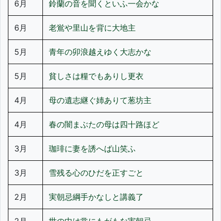
6月
鈴蘭の音を聞くといふ一会かな
6月
老鴬や里山を背に大地主
5月
青年の卯浪越えゆく大志かな
5月
貧しさは糧でもありし更衣
4月
母の遺志継ぐ姉ありて葱坊主
4月
春の闇まぶたの母は四十路ほど
3月
珈琲に妻を誘へば山笑ふ
3月
雪残る心のひだを正すごと
2月
実朝忌綱手かなしと講義了