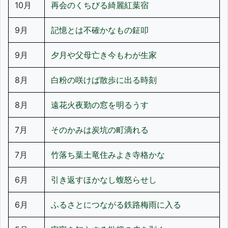
10月
再会のくちびる綺麗紅葉宿
9月
記憶とは不確かなもの鉦叩
9月
夕月や父母亡き今もわが生家
8月
白粉の咲けば散歩に出る時刻
8月
遠花火夜勤の窓を明るうす
7月
そのかみは炭坑の町滴れる
7月
竹落ち葉土竜住みよき寺格かな
6月
引き返すほかなし蝮怒らせし
6月
ふるさとにつながる鉄路梅雨に入る