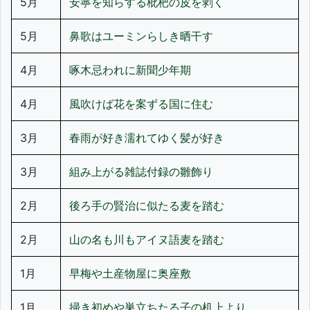
5月
安寧を知らする枇杷の皮を剥く
5月
鼻歌はユーミンらしき晒干す
4月
啄木忌われに新聞少年期
4月
風吹けば花を案ずる国に住む
3月
春雨が好き濡れてゆく髪が好き
3月
組み上がる雑誌付録の雛飾り
2月
後ろ手の賢治に似たる麦を踏む
2月
山の名も川もアイヌ語麦を踏む
1月
早梅や土産物屋に奥座敷
1月
掃き初めや巣立ちたる子の机上より