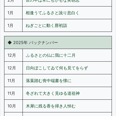
2月
世の中は常にもがもな実朝忌
1月
相逢うてふるさと訛り息白く
1月
ねぎごとに動く唇初詣
◆ 2025年 バックナンバー
12月
ふるさとの仏に我に十二月
12月
日向ぼこしてゐて何も見てをらず
11月
落葉踏む喪中端書を懐に
11月
冬ざれて大きく見ゆる道祖神
10月
木犀に残る香を掃き人悼む