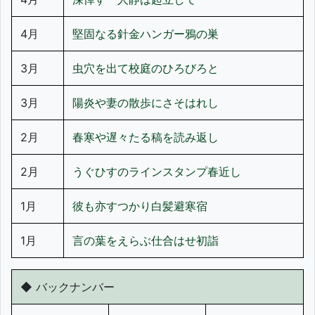
4月
堅固なる針金ハンガー鴉の巣
3月
虫穴を出て校庭のひろびろと
3月
陽炎や妻の散歩にさそはれし
2月
春寒や遅々たる稿を読み返し
2月
うぐひすのラインスタンプ春近し
1月
彼も亦すつかり白髪避寒宿
1月
言の葉をえらぶ仕合はせ初詣
◆ バックナンバー