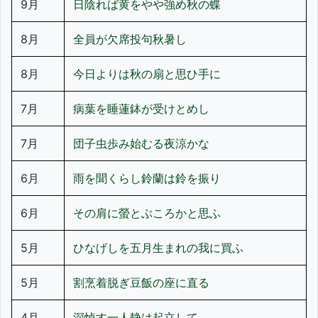
9月
日陰れば黄をやや強め秋の蝶
8月
全員が欠席投句秋暑し
8月
今日よりは秋の扇と思ひ手に
7月
病葉を睡蓮鉢が受けとめし
7月
団子虫歩み始むる夜涼かな
6月
雨を聞くらし鈴蘭は鈴を振り
6月
その肩に螢とぶころかと思ふ
5月
ひなげしを五月生まれの我に買ふ
5月
割烹着脱ぎ豆飯の座に直る
4月
深悼す一人静は起立して