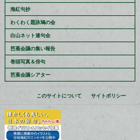
海紅句抄
わくわく題詠鳩の会
白山ネット連句会
芭蕉会議の集い報告
巻頭写真＆俳句
芭蕉会議シアター
このサイトについて
サイトポリシー