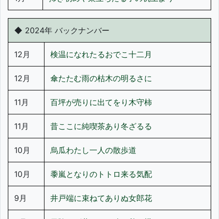
◆ 2024年 バックナンバー
12月
検温になれたるおでこ十二月
12月
傘たたむ雨の枯木の明るさに
11月
百坪が売りに出てをり木守柿
11月
昔ここに純喫茶あり冬ざるる
10月
烏瓜わたし一人の散歩道
10月
黍嵐となりのトトロ来る気配
9月
井戸端に束ねてありぬ女郎花