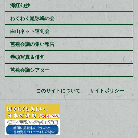
海紅句抄
わくわく題詠鳩の会
白山ネット連句会
芭蕉会議の集い報告
巻頭写真＆俳句
芭蕉会議シアター
このサイトについて
サイトポリシー