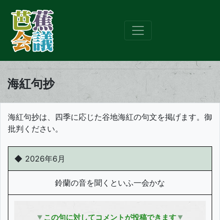
海紅句抄
海紅句抄は、四季に応じた谷地海紅の句文を掲げます。御
批判ください。
◆
2026年6
月
鈴蘭の音を聞くといふ一会かな