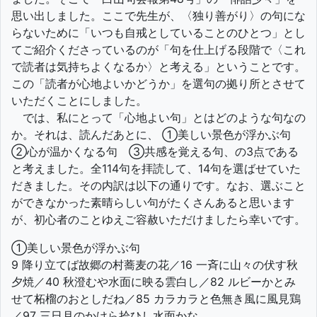
思い出しました。ここで先生が、〈独り善がり〉の句にな
らないために「いつも自戒としていることのひとつ」とし
てご紹介くださっているのが「句を仕上げる段階で〈これ
で読者は気持ちよくなるか〉と考える」ということです。
この「読者が心地よいかどうか」を選句の拠り所とさせて
いただくことにしました。
では、私にとって「心地よい句」とはどのような句なの
か。それは、読んだあとに、 ①美しい景色が浮かぶ句
②心が温かくなる句 ③共感を覚える句、の3点である
と考えました。全114句を拝読して、14句を選ばせていた
だきました。その内訳は以下の通りです。なお、選ぶこと
ができなかった素晴らしい句がたくさんあると思います
が、初心者のことゆえご容赦いただけましたら幸いです。
①美しい景色が浮かぶ句
9 降り立てば故郷の村蕎麦の花／16 一斉に山々の伏す秋
夕焼／40 秋澄むや水面に映る雲白し／82 ルビーかとみ
せて柘榴のおとしだね／85 カラカラと色無き風に風見鶏
／97 三日月のかけら拾ひし水面かな