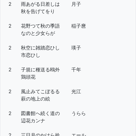
2
雨あがる日差しは
月子
秋を告げてをり
2
花野つて秋の季語
稲子麿
なのと少女らが
2
秋空に雑踏恋ひし
瑛子
市恋ひし
2
子規に種送る鴎外
千年
鶏頭花
2
風止みてこぼるる
光江
萩の地上の絵
2
図書館へ続く道の
うらら
辺花カンナ
2
三日月のかけら拾
エール