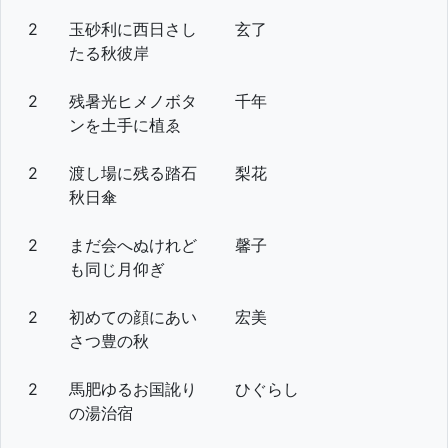
2
玉砂利に西日さし
玄了
たる秋彼岸
2
残暑光ヒメノボタ
千年
ンを土手に植ゑ
2
渡し場に残る踏石
梨花
秋日傘
2
まだ会へぬけれど
馨子
も同じ月仰ぎ
2
初めての顔にあい
宏美
さつ豊の秋
2
馬肥ゆるお国訛り
ひぐらし
の湯治宿