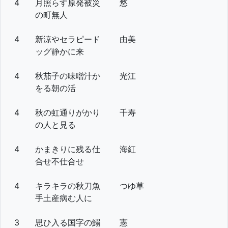
4
月照らす原発被災
悠
の町無人
4
新涼やセラピード
由美
ッグ静かに来
4
秋茄子の味噌汁か
光江
をる朝の活
4
秋の虹通りがかり
千寿
の人と見る
4
かまきりに残る仕
海紅
合せ不仕合せ
4
キラキラの秋刀魚
つゆ草
手土産病む人に
3
思ひ入る国字の鰯
憲