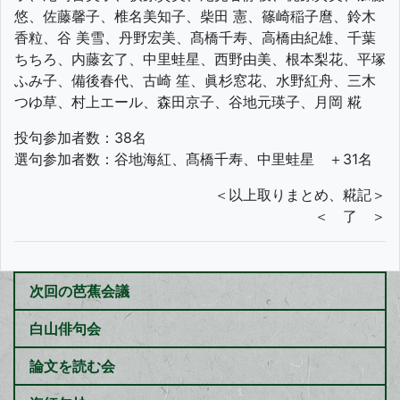
悠、佐藤馨子、椎名美知子、柴田 憲、篠崎稲子麿、鈴木
香粒、谷 美雪、丹野宏美、髙橋千寿、高橋由紀雄、千葉
ちちろ、内藤玄了、中里蛙星、西野由美、根本梨花、平塚
ふみ子、備後春代、古崎 笙、眞杉窓花、水野紅舟、三木
つゆ草、村上エール、森田京子、谷地元瑛子、月岡 糀
投句参加者数：38名
選句参加者数：谷地海紅、髙橋千寿、中里蛙星 ＋31名
＜以上取りまとめ、糀記＞
＜ 了 ＞
次回の芭蕉会議
白山俳句会
論文を読む会