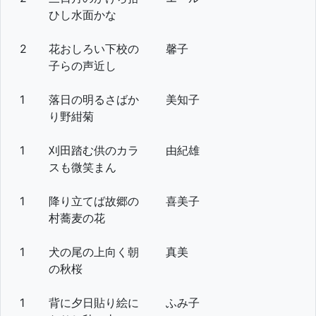
ひし水面かな
2
花おしろい下校の
馨子
子らの声近し
1
落日の明るさばか
美知子
り野紺菊
1
刈田踏む供のカラ
由紀雄
スも微笑まん
1
降り立てば故郷の
喜美子
村蕎麦の花
1
犬の尾の上向く朝
真美
の秋桜
1
背に夕日貼り絵に
ふみ子