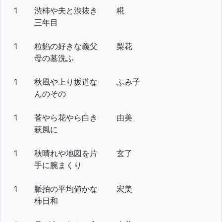
1
渋柿や夫と渋抜き
糀
三年目
1
粒餡の好きな義父
梨花
母の墓洗ふ
1
秋風や上り坂道な
ふみ子
んのその
1
莟やら花やら白き
由美
萩風に
1
秋晴れや地図を片
玄了
手に腕まくり
1
脈拍の平均値かな
宏美
柿日和