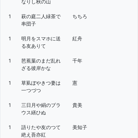
なりし秋の山
1
萩の庭二人緑茶で
ちちろ
串団子
1
明月をスマホに送
紅舟
る友ありて
1
芭蕉葉のまだ乱れ
千年
ざる彼岸かな
1
草虱ぼやきつ妻は
憲
一つづつ
1
三日月や絹のブラ
貴美
ウス繕ひぬ
1
語りたや友のつて
美知子
絶え吾亦紅