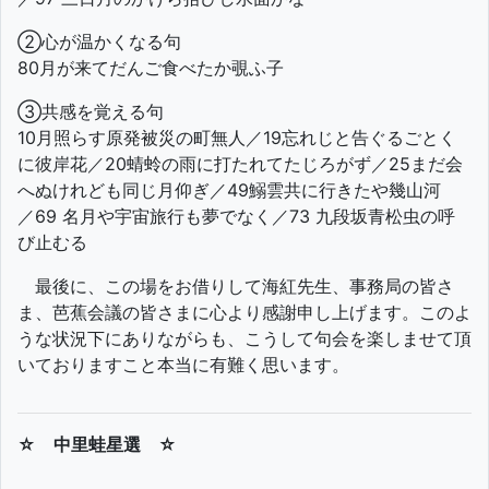
②心が温かくなる句
80月が来てだんご食べたか覗ふ子
③共感を覚える句
10月照らす原発被災の町無人／19忘れじと告ぐるごとく
に彼岸花／20蜻蛉の雨に打たれてたじろがず／25まだ会
へぬけれども同じ月仰ぎ／49鰯雲共に行きたや幾山河
／69 名月や宇宙旅行も夢でなく／73 九段坂青松虫の呼
び止むる
最後に、この場をお借りして海紅先生、事務局の皆さ
ま、芭蕉会議の皆さまに心より感謝申し上げます。このよ
うな状況下にありながらも、こうして句会を楽しませて頂
いておりますこと本当に有難く思います。
☆ 中里蛙星選 ☆