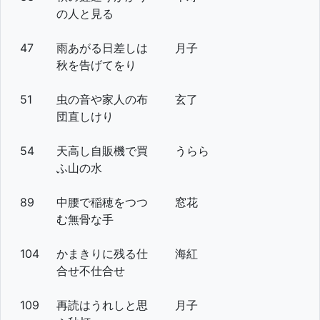
の人と見る
47
雨あがる日差しは
月子
秋を告げてをり
51
虫の音や家人の布
玄了
団直しけり
54
天高し自販機で買
うらら
ふ山の水
89
中腰で稲穂をつつ
窓花
む無骨な手
104
かまきりに残る仕
海紅
合せ不仕合せ
109
再読はうれしと思
月子