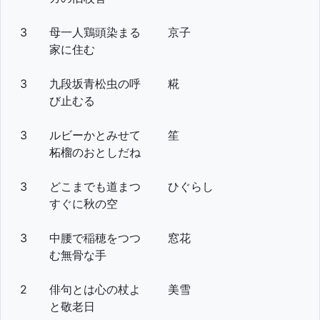
3
母一人鶏頭染まる
京子
家に住む
3
九段坂青松虫の呼
糀
び止むる
3
ルビーかとみせて
笙
柘榴のおとしだね
3
どこまでも道まつ
ひぐらし
すぐに秋の空
3
中腰で稲穂をつつ
窓花
む無骨な手
2
俳句とは心の杖よ
美雪
と敬老日