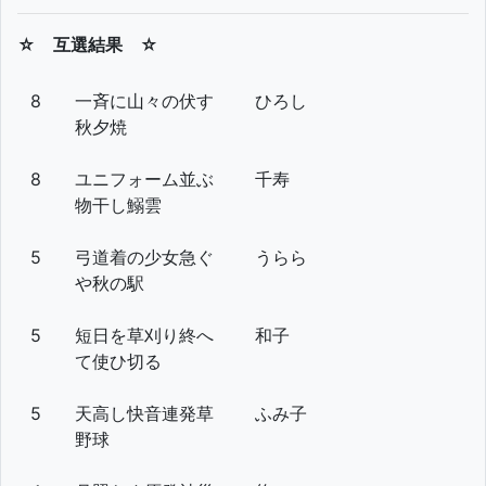
☆ 互選結果 ☆
8
一斉に山々の伏す
ひろし
秋夕焼
8
ユニフォーム並ぶ
千寿
物干し鰯雲
5
弓道着の少女急ぐ
うらら
や秋の駅
5
短日を草刈り終へ
和子
て使ひ切る
5
天高し快音連発草
ふみ子
野球