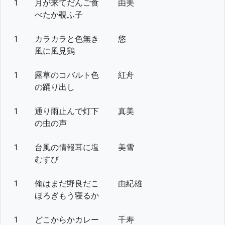
1
月が来てだんご食
由美
べたか覗ふ子
1
カラカラと色無き
悠
風に風見鶏
1
露草のコバルト色
紅舟
の踊り出し
1
通り雨止んで灯下
真美
の虫の声
1
台風の情報耳に塩
美雪
むすび
1
俺はまだ野良だこ
由紀雄
ほろぎもう寝るか
1
どこからかカレー
千寿