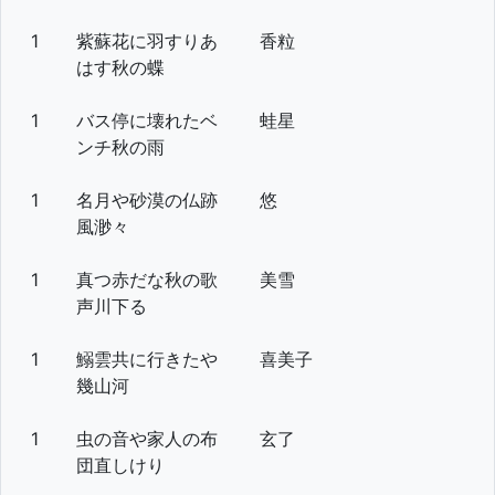
1
紫蘇花に羽すりあ
香粒
はす秋の蝶
1
バス停に壊れたベ
蛙星
ンチ秋の雨
1
名月や砂漠の仏跡
悠
風渺々
1
真つ赤だな秋の歌
美雪
声川下る
1
鰯雲共に行きたや
喜美子
幾山河
1
虫の音や家人の布
玄了
団直しけり