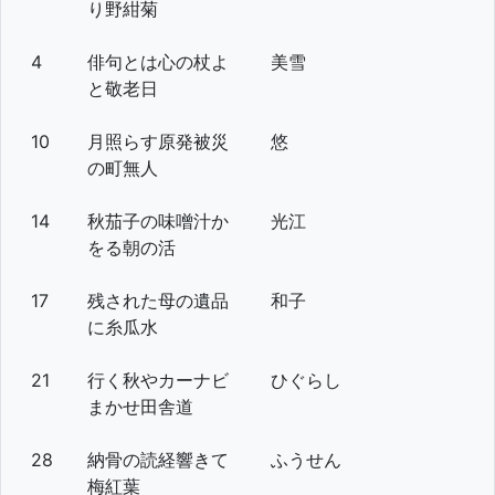
り野紺菊
4
俳句とは心の杖よ
美雪
と敬老日
10
月照らす原発被災
悠
の町無人
14
秋茄子の味噌汁か
光江
をる朝の活
17
残された母の遺品
和子
に糸瓜水
21
行く秋やカーナビ
ひぐらし
まかせ田舎道
28
納骨の読経響きて
ふうせん
梅紅葉