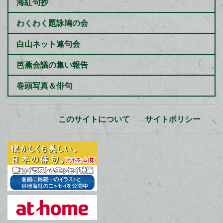
海紅句抄
わくわく題詠鳩の会
白山ネット連句会
芭蕉会議の集い報告
巻頭写真＆俳句
このサイトについて
サイトポリシー