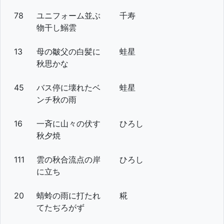
78
ユニフォーム並ぶ
千寿
物干し鰯雲
13
母の皺父の白髪に
蛙星
秋思かな
45
バス停に壊れたベ
蛙星
ンチ秋の雨
16
一斉に山々の伏す
ひろし
秋夕焼
111
雲の秋合流点の岸
ひろし
に立ち
20
蜻蛉の雨に打たれ
糀
てたぢろがず