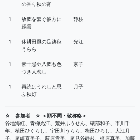
の香り秋の宵
1
故郷を繋ぐ彼方に
静枝
鰯雲
1
休耕田風の足跡秋
光江
うらら
1
素十忌や八郷も色
京子
づき人恋し
1
再読はうれしと思
月子
ふ秋灯
☆ 参加者 ☆ ＜順不同・敬称略＞
谷地海紅、青柳光江、荒井ふうせん、礒部和子、市川千
年、植田ひぐらし、宇田川うらら、梅田ひろし、大江月
子、尾崎喜美子、荻原貴美、尾見谷静枝、梶原真美、加藤