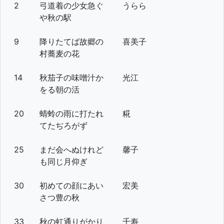
2
弓道着の少女急ぐ
うらら
や秋の駅
9
降りたてば故郷の
喜美子
村蕎麦の花
14
秋茄子の味噌汁か
光江
をる朝の活
20
蜻蛉の雨に打たれ
糀
てたぢろがず
25
まだ会へぬけれど
馨子
も同じ月仰ぎ
30
初めての顔にあい
宏美
さつ豊の秋
33
秋の虹通りがかり
千寿