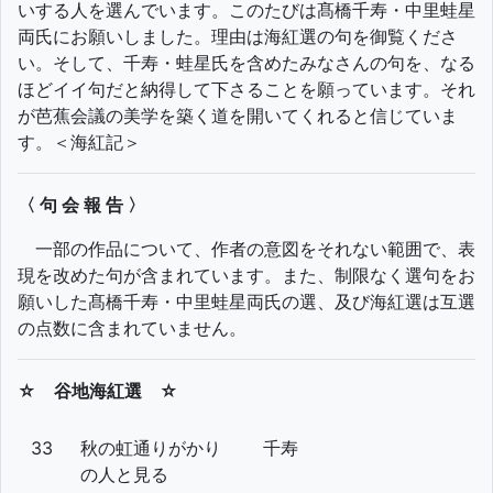
いする人を選んでいます。このたびは髙橋千寿・中里蛙星
両氏にお願いしました。理由は海紅選の句を御覧くださ
い。そして、千寿・蛙星氏を含めたみなさんの句を、なる
ほどイイ句だと納得して下さることを願っています。それ
が芭蕉会議の美学を築く道を開いてくれると信じていま
す。＜海紅記＞
〈 句 会 報 告 〉
一部の作品について、作者の意図をそれない範囲で、表
現を改めた句が含まれています。また、制限なく選句をお
願いした髙橋千寿・中里蛙星両氏の選、及び海紅選は互選
の点数に含まれていません。
☆ 谷地海紅選 ☆
33
秋の虹通りがかり
千寿
の人と見る