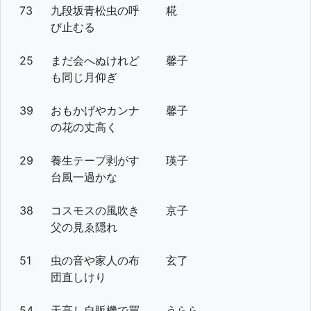
73
九段坂青松虫の呼
糀
び止むる
25
まだ会へぬけれど
馨子
も同じ月仰ぎ
39
おもかげやカンナ
馨子
の花の丈高く
29
養生テープ剥がす
瑛子
台風一過かな
38
コスモスの風吹き
京子
父の見ゑ隠れ
51
虫の音や家人の布
玄了
団直しけり
54
天高し自販機で買
うらら