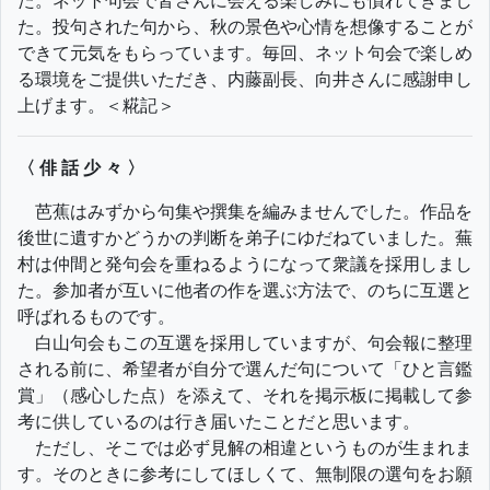
た。ネット句会で皆さんに会える楽しみにも慣れてきまし
た。投句された句から、秋の景色や心情を想像することが
できて元気をもらっています。毎回、ネット句会で楽しめ
る環境をご提供いただき、内藤副長、向井さんに感謝申し
上げます。＜糀記＞
〈 俳 話 少 々 〉
芭蕉はみずから句集や撰集を編みませんでした。作品を
後世に遺すかどうかの判断を弟子にゆだねていました。蕪
村は仲間と発句会を重ねるようになって衆議を採用しまし
た。参加者が互いに他者の作を選ぶ方法で、のちに互選と
呼ばれるものです。
白山句会もこの互選を採用していますが、句会報に整理
される前に、希望者が自分で選んだ句について「ひと言鑑
賞」（感心した点）を添えて、それを掲示板に掲載して参
考に供しているのは行き届いたことだと思います。
ただし、そこでは必ず見解の相違というものが生まれま
す。そのときに参考にしてほしくて、無制限の選句をお願