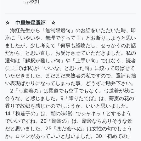
ふ秋灯
☆ 中里蛙星選評 ☆
海紅先生から「無制限選句」のお話をいただいた時、即
座に「いやいや、無理ですって！」とお断りしようと思い
ましたが、少し考えて「何事も経験だし、せっかくのお話
だから」と思い直し、お受けさせていただきました。私の
選句は「解釈が難しい句」や「上手い句」ではなく、読者
(ここでは私)が「いいな、と思った句」に絞って選ばせて
いただきました。まだまだ未熟者の私ですので、選評も拙
い表現ばかりになってしまった事、どうぞご勘弁下さい。
2「弓道着の」は柔道でも空手でもなく、弓道着が秋に
合うな、と感じました。9「降りたてば」は、蕎麦の花の
香りで故郷を感じたのでしょうか。いいと思いました。
14「秋茄子の」は、朝の味噌汁でシャキッ！とするよう
でいいですね。20「蜻蛉の」は、蜻蛉ならありそうな景
だと思いました。25「まだ会へぬ」は女性の句でしょう
か。ロマンがあっていいと思いました。30「初めての」