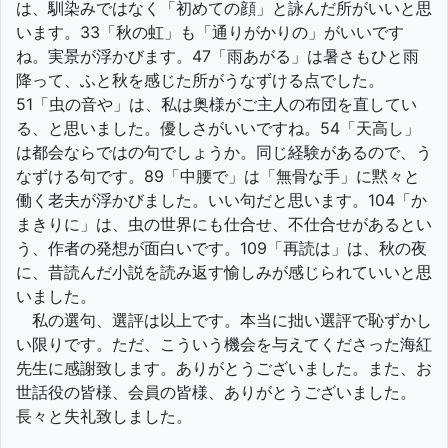
は、馴染みではなく「初めての顔」と詠んだ所がいいと思
います。33「秋の虹」も「通りがかりの」がいいです
ね。実景が浮かびます。47「雨あがる」は暑さもひと雨
降って、ふと秋を感じた所がうなずける点でした。
51「虫の音や」は、私は奥様がご主人の布団を直してい
る、と思いました。優しさがいいですね。54「天高し」
は都会ならではの句でしょうか。同じ経験があるので、う
なずける句です。89「中腰で」は「無骨な手」に黙々と
働く老夫が浮かびました。いい句だと思います。104「か
まきりに」は、虫の世界にも仕合せ、不仕合せがあるとい
う、作者の発想が面白いです。109「再読は」は、秋の夜
に、昔読んだ小説を読み返す愉しみが感じられていいと思
いました。
私の選句、選評は以上です。本当に拙い選評で恥ずかし
い限りです。ただ、こういう機会を与えてくださった海紅
先生に感謝致します。ありがとうございました。また、お
世話役の皆様、会員の皆様、ありがとうございました。
長々と失礼致しました。