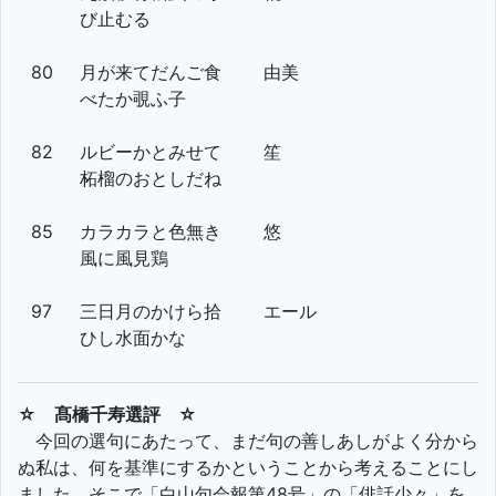
び止むる
80
月が来てだんご食
由美
べたか覗ふ子
82
ルビーかとみせて
笙
柘榴のおとしだね
85
カラカラと色無き
悠
風に風見鶏
97
三日月のかけら拾
エール
ひし水面かな
☆ 髙橋千寿選評 ☆
今回の選句にあたって、まだ句の善しあしがよく分から
ぬ私は、何を基準にするかということから考えることにし
ました。そこで「白山句会報第48号」の「俳話少々」を