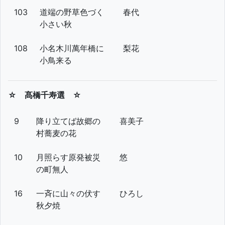
103
道端の野草色づく
春代
小さい秋
108
小名木川萬年橋に
梨花
小鳥来る
☆ 髙橋千寿選 ☆
9
降り立てば故郷の
喜美子
村蕎麦の花
10
月照らす原発被災
悠
の町無人
16
一斉に山々の伏す
ひろし
秋夕焼