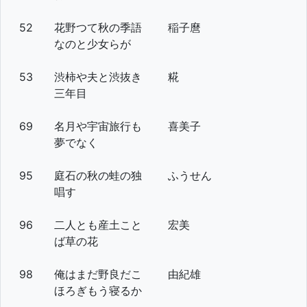
52
花野つて秋の季語
稲子麿
なのと少女らが
53
渋柿や夫と渋抜き
糀
三年目
69
名月や宇宙旅行も
喜美子
夢でなく
95
庭石の秋の蛙の独
ふうせん
唱す
96
二人とも産土こと
宏美
ば草の花
98
俺はまだ野良だこ
由紀雄
ほろぎもう寝るか