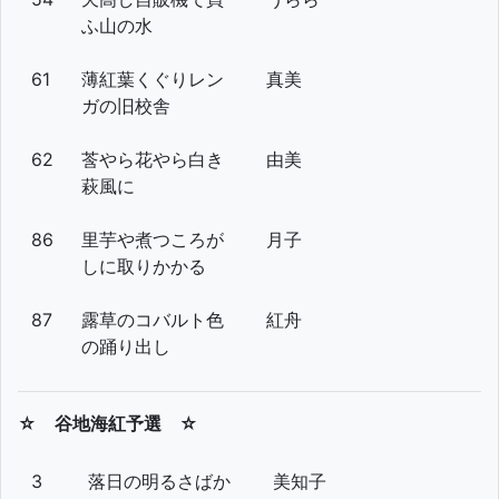
ふ山の水
61
薄紅葉くぐりレン
真美
ガの旧校舎
62
莟やら花やら白き
由美
萩風に
86
里芋や煮つころが
月子
しに取りかかる
87
露草のコバルト色
紅舟
の踊り出し
☆ 谷地海紅予選 ☆
3
落日の明るさばか
美知子