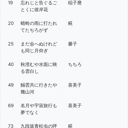
19
忘れじと告ぐるご
稲子麿
とくに彼岸花
20
蜻蛉の雨に打たれ
糀
てたぢろがず
25
まだ会へぬけれど
馨子
も同じ月仰ぎ
40
秋澄むや水面に映
ちちろ
る雲白し
49
鰯雲共に行きたや
喜美子
幾山河
69
名月や宇宙旅行も
喜美子
夢でなく
73
九段坂青松虫の呼
糀