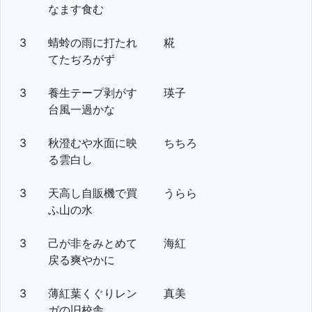
なます食む
3
蜻蛉の雨に打たれ
糀
てたぢろがず
3
養生テープ剥がす
瑛子
台風一過かな
3
秋澄むや水面に映
ちちろ
る雲白し
3
天高し自販機で買
うらら
ふ山の水
3
己が非をみとめて
海紅
戻る爽やかに
3
薄紅葉くぐりレン
真美
ガの旧校舎