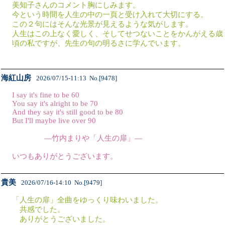
美知子さんのコメント胸にしみます。
今という時間を人生の中の一頁と受け入れて大切にする。
この２句にはそんな光景が見えるような気がします。
人生はこの上なく愛しく、そしてせつないことをかんがえる歳
頃の私ですが、先生の句の明るさに学んでいます。
海紅山房
2026/07/15-11:13 No.[9478]
I say it's fine to be 60
You say it's alright to be 70
And they say it's still good to be 80
But I'll maybe live over 90
―竹内まりや「人生の扉」―
いつもありがとうございます。
貴美
2026/07/16-14:10 No.[9479]
「人生の扉」全曲をゆっくり味わいました。
共感でした。
ありがとうございました。