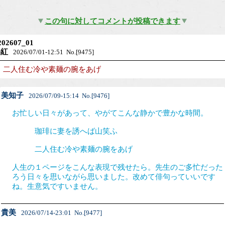
この句に対してコメントが投稿できます
202607_01
海紅
2026/07/01-12:51 No.[9475]
二人住む冷や素麺の腕をあげ
美知子
2026/07/09-15:14 No.[9476]
お忙しい日々があって、やがてこんな静かで豊かな時間。
珈琲に妻を誘へば山笑ふ
二人住む冷や素麺の腕をあげ
人生の１ページをこんな表現で残せたら。先生のご多忙だった
ろう日々を思いながら思いました。改めて俳句っていいです
ね。生意気ですいません。
貴美
2026/07/14-23:01 No.[9477]