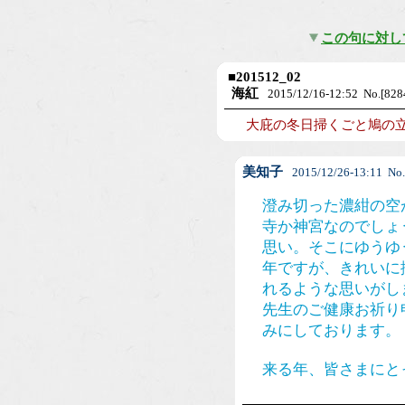
この句に対し
■
201512_02
海紅
2015/12/16-12:52 No.[828
大庇の冬日掃くごと鳩の
美知子
2015/12/26-13:11 No.
澄み切った濃紺の空
寺か神宮なのでしょ
思い。そこにゆうゆ
年ですが、きれいに
れるような思いがし
先生のご健康お祈り
みにしております。
来る年、皆さまにと