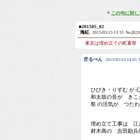
この句に対し
■
201505_02
海紅
2015/05/15-13:55 No.[822
東京は埋め立ての町夏祭
茫るぺん
2015/05/23-14:05 N
ひびき・りずむ が 
和太鼓の音が きこ
祭 の活気が つた
埋め立て工事は 江
材木商の 吉田勘兵