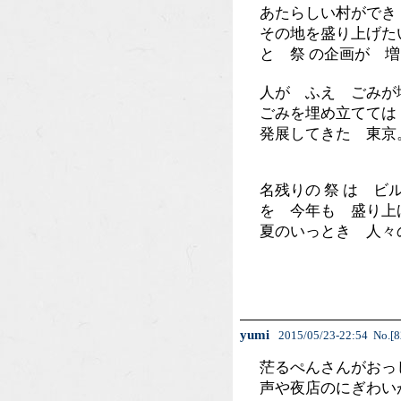
あたらしい村ができ
その地を盛り上げた
と 祭 の企画が 
人が ふえ ごみが
ごみを埋め立てては
発展してきた 東京
名残りの 祭 は 
を 今年も 盛り上
夏のいっとき 人々
yumi
2015/05/23-22:54 No.[8
茫るぺんさんがおっ
声や夜店のにぎわい