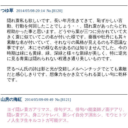
つゆ草
2014/05/08-20:14 No.[8120]
隠れ蓑私も欲しいです。長い年月生きてきて、恥ずかしい言
動、行動を何回したことでしょう・・、隠れ蓑があったらどれ
程助かった事と思います。どうやら葉が三つに分かれていて大
きく蓑に似ていてこの名が付いた様です。薔薇や牡丹にも其々
素敵な名が付いていて、それなりの風格が見えるのも不思議な
事ですが、木にその様な名があるのは知りませんでした。今の
時期は緑にも黄緑、緑、深緑と様々な新緑が美しく、特に逆光
に見る青葉は隠れられない程透き通り美しいものです。
茫るぺん氏の詩は影と光が交錯しメルヘンチックでとても素敵
だと感心しきりです。想像力をかき立てられる楽しい句に乾杯
です。
山房の海紅
2014/05/09-09:49 No.[8121]
ヨイ隠レ蓑ガアリマス。俳句デス。俳句ハ能楽師ノ面デアリ、
隠レ蓑デス。身ニツケレバ、新シイ自分ヲ演出シ、モウヒトツ
ノ人生ヲ生キルコトガ可能デス。