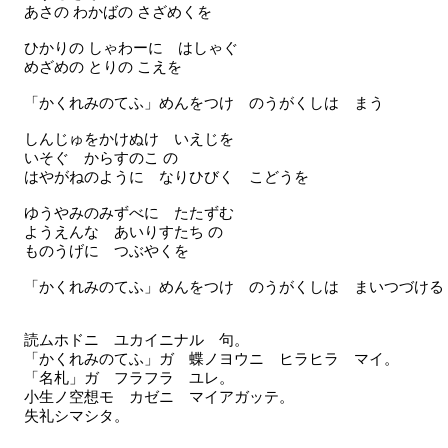
あさの わかばの さざめくを
ひかりの しゃわーに はしゃぐ
めざめの とりの こえを
「かくれみのてふ」めんをつけ のうがくしは まう
しんじゅをかけぬけ いえじを
いそぐ からすのこ の
はやがねのように なりひびく こどうを
ゆうやみのみずべに たたずむ
ようえんな あいりすたち の
ものうげに つぶやくを
「かくれみのてふ」めんをつけ のうがくしは まいつづける
読ムホドニ ユカイニナル 句。
「かくれみのてふ」ガ 蝶ノヨウニ ヒラヒラ マイ。
「名札」ガ フラフラ ユレ。
小生ノ空想モ カゼニ マイアガッテ。
失礼シマシタ。