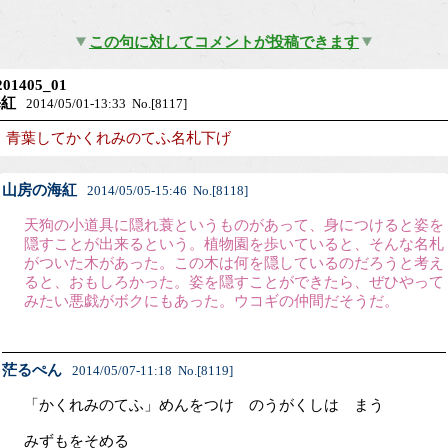
この句に対してコメントが投稿できます
201405_01
海紅
2014/05/01-13:33 No.[8117]
青葉してかくれみのてふ名札下げ
山房の海紅
2014/05/05-15:46 No.[8118]
天狗の小道具に隠れ蓑というものがあって、身につけると姿を
隠すことが出来るという。植物園を歩いていると、そんな名札
がついた木があった。この木は何を隠しているのだろうと考え
ると、おもしろかった。姿を隠すことができたら、ぜひやって
みたい悪戯がボクにもあった。ウコギの仲間だそうだ。
茫るぺん
2014/05/07-11:18 No.[8119]
「かくれみのてふ」めんをつけ のうがくしは まう
みずもをそめる