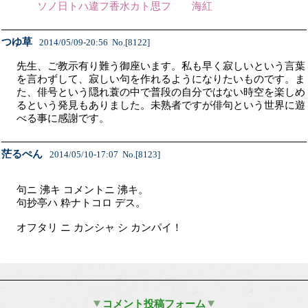
ソノ日トハ違フ香水カト思フ 海紅
つゆ草
2014/05/09-20:56 No.[8122]
先生、ご教示有り難う御座います。私も早く寂しいという言葉
を言わずして、寂しい句を作れるようになりたいものです。ま
た、俳号という隠れ蓑の中で普段の自分ではない時空を楽しめ
るという発見もありました。未熟者ですが俳句という世界に遊
べる事に感謝です。
茫るぺん
2014/05/10-17:07 No.[8123]
句ニ 沸キ コメントニ 沸キ。
句抄亭ハ 粋ナトコロ デス。
オフタリ ニ カンシャ シ カンパイ！
コメント投稿フォーム