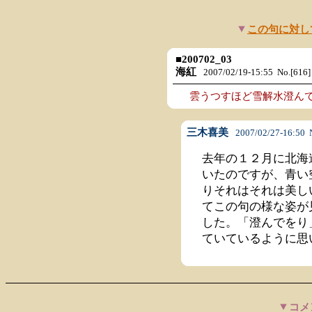
この句に対し
■
200702_03
海紅
2007/02/19-15:55 No.[616]
雲うつすほど雪解水澄ん
三木喜美
2007/02/27-16:50 N
去年の１２月に北海
いたのですが、青い
りそれはそれは美し
てこの句の様な姿が
した。「澄んでをり
ていているように思
コメ