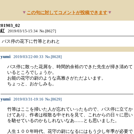
この句に対してコメントが投稿できます
201903_02
海紅
2019/03/15-15:34 No.[8627]
バス停の花下に竹箒とわれと
yumi
2019/03/22-00:33 No.[8628]
バス停に散った花屑を、時間的余裕のできた先生が掃き清めて
いるところでしょうか。
お能の花守の尉のような高雅さがただよいます。
ちょっと、おかしみも。
yumi
2019/03/31-19:16 No.[8629]
竹箒はここを掃いた人が忘れていったもので、バス停に立てか
けてあり、作者は桜散る中それを見て、これからの日々に思い
を馳せているのかもしれないなあ……とも思いました。
人生１００年時代、花守の尉になるにはもう少し年季が必要で