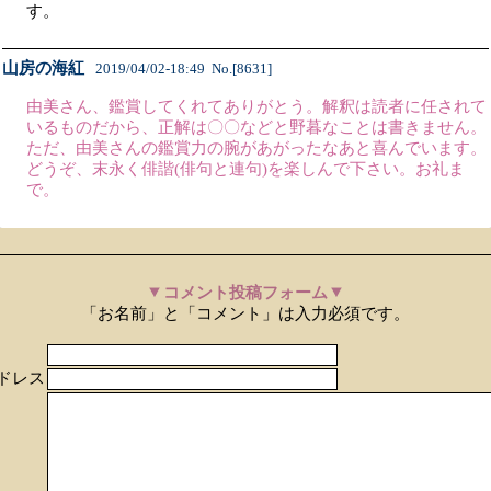
す。
山房の海紅
2019/04/02-18:49 No.[8631]
由美さん、鑑賞してくれてありがとう。解釈は読者に任されて
いるものだから、正解は〇〇などと野暮なことは書きません。
ただ、由美さんの鑑賞力の腕があがったなあと喜んでいます。
どうぞ、末永く俳諧(俳句と連句)を楽しんで下さい。お礼ま
で。
コメント投稿フォーム
「お名前」と「コメント」は入力必須です。
ドレス